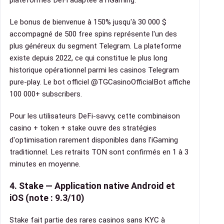
plateformes DeFi adaptée à l'iGaming.
Le bonus de bienvenue à 150% jusqu'à 30 000 $
accompagné de 500 free spins représente l'un des
plus généreux du segment Telegram. La plateforme
existe depuis 2022, ce qui constitue le plus long
historique opérationnel parmi les casinos Telegram
pure-play. Le bot officiel @TGCasinoOfficialBot affiche
100 000+ subscribers.
Pour les utilisateurs DeFi-savvy, cette combinaison
casino + token + stake ouvre des stratégies
d'optimisation rarement disponibles dans l'iGaming
traditionnel. Les retraits TON sont confirmés en 1 à 3
minutes en moyenne.
4. Stake — Application native Android et
iOS (note : 9.3/10)
Stake fait partie des rares casinos sans KYC à