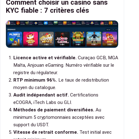
Comment choisir un casino sans
KYC fiable : 7 critères clés
Licence active et vérifiable.
Curaçao GCB, MGA
Malta, Anjouan eGaming. Numéro vérifiable sur le
registre du régulateur.
RTP minimum 96%.
Le taux de redistribution
moyen du catalogue.
Audit indépendant actif.
Certifications
eCOGRA, iTech Labs ou GLI.
Méthodes de paiement diversifiées.
Au
minimum 5 cryptomonnaies acceptées avec
support du USDT.
Vitesse de retrait conforme.
Test initial avec