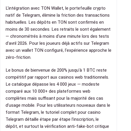
L'intégration avec TON Wallet, le portefeuille crypto
natif de Telegram, élimine la friction des transactions
habituelles. Les dépôts en TON sont confirmés en
moins de 30 secondes. Les retraits le sont également
— chronométrés à moins d'une minute lors des tests
d'avril 2026. Pour les joueurs déjà actifs sur Telegram
avec un wallet TON configuré, l'expérience approche le
zéro-friction.
Le bonus de bienvenue de 200% jusqu'à 1 BTC reste
compétitif par rapport aux casinos web traditionnels.
Le catalogue dépasse les 4 000 jeux — modeste
comparé aux 10 000+ des plateformes web
complètes mais suffisant pour la majorité des cas
d'usage mobile. Pour les utilisateurs nouveaux dans le
format Telegram, le
tutoriel complet pour casino
Telegram
détaille étape par étape l'inscription, le
dépôt, et surtout la vérification anti-fake-bot critique