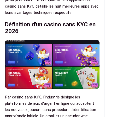
profil personnel — le
comparatif des applications
casino sans KYC
détaille les huit meilleures apps avec
leurs avantages techniques respectifs.
Définition d'un casino sans KYC en
2026
Par casino sans KYC, l'industrie désigne les
plateformes de jeux d'argent en ligne qui acceptent
les nouveaux joueurs sans procédure d'identification
approfondie initiale. Un email et un pseudonyme