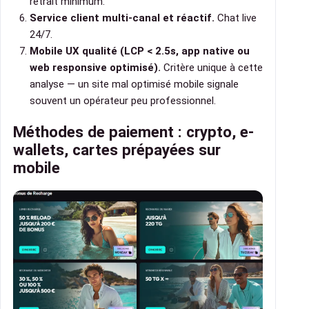
retrait minimum.
Service client multi-canal et réactif.
Chat live
24/7.
Mobile UX qualité (LCP < 2.5s, app native ou
web responsive optimisé).
Critère unique à cette
analyse — un site mal optimisé mobile signale
souvent un opérateur peu professionnel.
Méthodes de paiement : crypto, e-
wallets, cartes prépayées sur
mobile