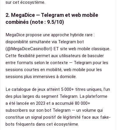
sur cet écosystème.
2. MegaDice — Telegram et web mobile
combinés (note : 9.5/10)
MegaDice propose une approche hybride rare :
disponibilité simultanée via Telegram bot
(@MegaDiceCasinoBot) ET site web mobile classique.
Cette flexibilité permet aux utilisateurs de basculer
entre formats selon le contexte — Telegram pour les
sessions courtes en mobilité, web mobile pour les
sessions plus immersives à domicile.
Le catalogue de jeux atteint 5 000+ titres uniques, l'un
des plus larges du segment Telegram. La plateforme
a été lancée en 2023 et a accumulé 80 000+
subscribers sur son bot Telegram — un volume qui
constitue un signal positif de légitimité face aux fake-
bots fréquents dans cet écosystème.