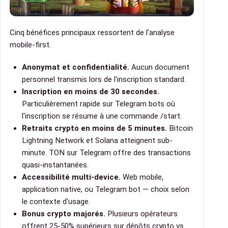
Cinq bénéfices principaux ressortent de l'analyse
mobile-first.
Anonymat et confidentialité.
Aucun document
personnel transmis lors de l'inscription standard.
Inscription en moins de 30 secondes.
Particulièrement rapide sur Telegram bots où
l'inscription se résume à une commande /start.
Retraits crypto en moins de 5 minutes.
Bitcoin
Lightning Network et Solana atteignent sub-
minute. TON sur Telegram offre des transactions
quasi-instantanées.
Accessibilité multi-device.
Web mobile,
application native, ou Telegram bot — choix selon
le contexte d'usage.
Bonus crypto majorés.
Plusieurs opérateurs
offrent 25-50% supérieurs sur dépôts crypto vs